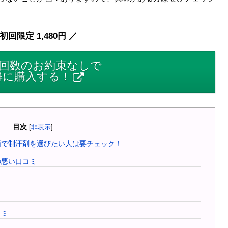
初回限定 1,480円 ／
回数のお約束なしで
得に購入する！
目次
[
非表示
]
評価で制汗剤を選びたい人は要チェック！
の悪い口コミ
コミ