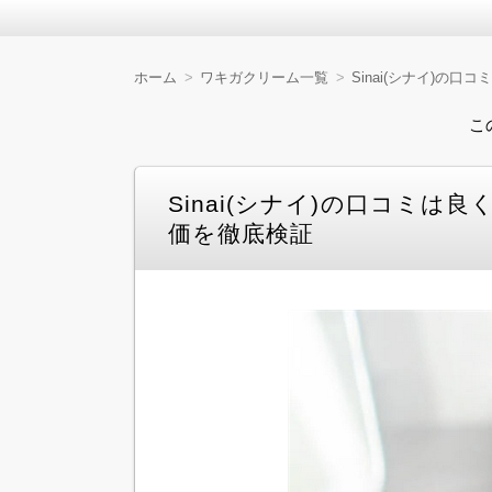
ワキガの悩みを抱える方にとって、気になるのは
証していきます。 効果的な成分や使い心地、
ホーム
ワキガクリーム一覧
Sinai(シナイ)
ワキガクリームの人気お
けましょう。
こ
Sinai(シナイ)の口コミ
価を徹底検証