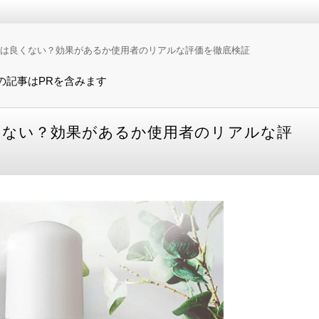
やはりワキガクリームの効果。 そこで、今回はおすすめのワキガ
コスパなど、徹底的に調べた情報を元に、口コミや評価も参考にしな
の口コミは良くない？効果があるか使用者のリアルな評価を徹底検証
すすめ10選！【2025年最新】
の記事はPRを含みます
は良くない？効果があるか使用者のリアルな評