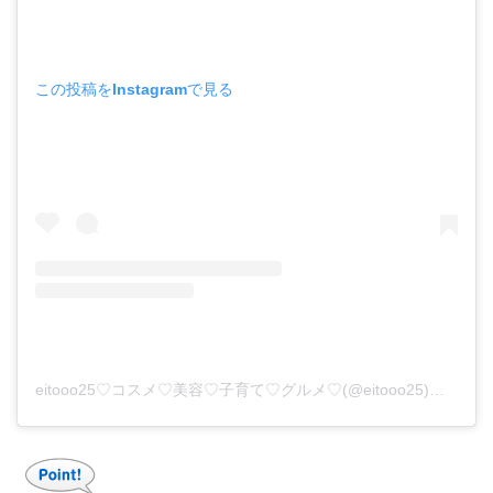
この投稿をInstagramで見る
eitooo25♡コスメ♡美容♡子育て♡グルメ♡(@eitooo25)がシェアした投稿