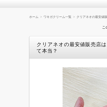
ワキガの悩みを抱える方にとって、気になるのは
証していきます。 効果的な成分や使い心地、
ホーム
ワキガクリーム一覧
クリアネオの最安値販
ワキガクリームの人気お
けましょう。
こ
クリアネオの最安値販売店は
て本当？