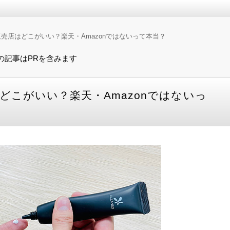
やはりワキガクリームの効果。 そこで、今回はおすすめのワキガ
コスパなど、徹底的に調べた情報を元に、口コミや評価も参考にしな
売店はどこがいい？楽天・Amazonではないって本当？
すすめ10選！【2025年最新】
の記事はPRを含みます
どこがいい？楽天・Amazonではないっ